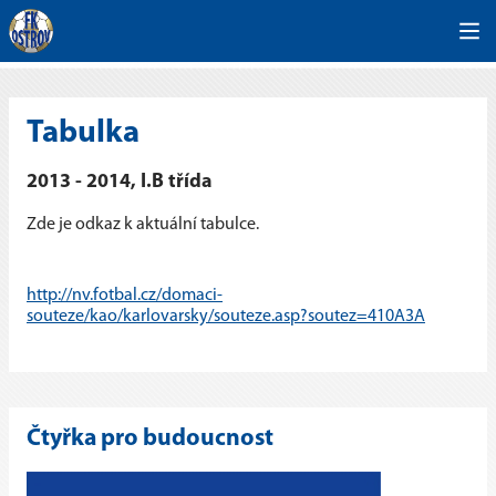
Tabulka
2013 - 2014, I.B třída
Zde je odkaz k aktuální tabulce.
http://nv.fotbal.cz/domaci-
souteze/kao/karlovarsky/souteze.asp?soutez=410A3A
Čtyřka pro budoucnost