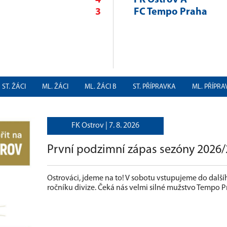
3
FC Tempo Praha
ST. ŽÁCI
ML. ŽÁCI
ML. ŽÁCI B
ST. PŘÍPRAVKA
ML. PŘÍPR
FK Ostrov |
7. 8. 2026
První podzimní zápas sezóny 2026
Ostrováci, jdeme na to! V sobotu vstupujeme do další
ročníku divize. Čeká nás velmi silné mužstvo Tempo P