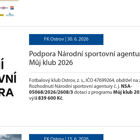
FK Ostrov |
30. 6. 2026
Podpora Národní sportovní agentu
Můj klub 2026
Fotbalový klub Ostrov, z. s., IČO 47699264, obdržel na
Rozhodnutí Národní sportovní agentury č. j.
NSA-
05068/2026/2608/3
dotaci z programu
Můj klub 20
výš
i 839 600 Kč
.
FK Ostrov |
15. 6. 2026