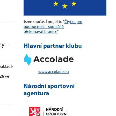
Jsme součástí projektu "
Čtyřka pro
budoucnost – společně
překonávat hranice
"
ry –
Hlavní partner klubu
 základě
www.accolade.eu
26
ve
Národní sportovní
agentura