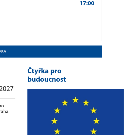
17:00
FK Ostr
AVKA
Čtyřka pro
budoucnost
/2027
ho
raha.