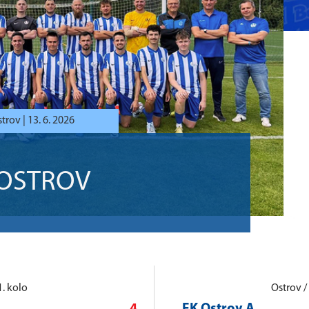
trov |
13. 6. 2026
 OSTROV
1. kolo
Ostrov / 
4
FK Ostrov A