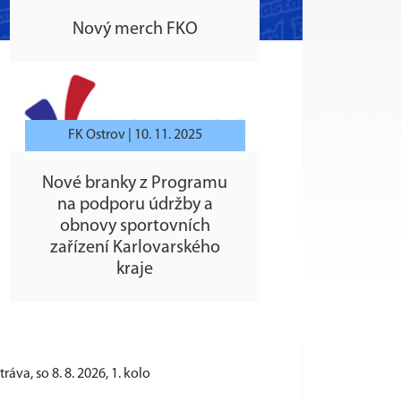
Nový merch FKO
FK Ostrov |
10. 11. 2025
Nové branky z Programu
na podporu údržby a
obnovy sportovních
zařízení Karlovarského
kraje
tráva, so 8. 8. 2026, 1. kolo
Hosto
Sokol 