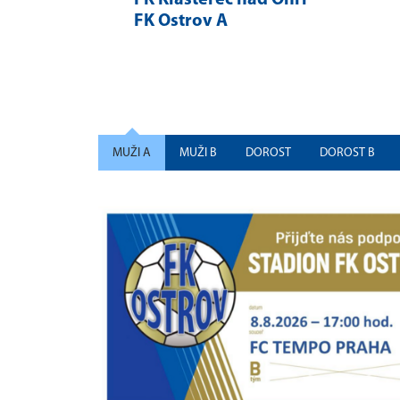
0
FK Ostrov A
MUŽI A
MUŽI B
DOROST
DOROST B