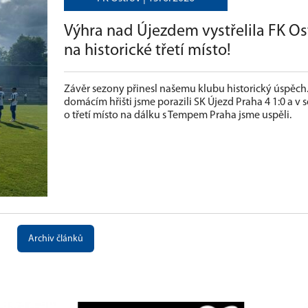
Výhra nad Újezdem vystřelila FK Os
na historické třetí místo!
Závěr sezony přinesl našemu klubu historický úspěch
domácím hřišti jsme porazili SK Újezd Praha 4 1:0 a v 
o třetí místo na dálku s Tempem Praha jsme uspěli.
Archiv článků