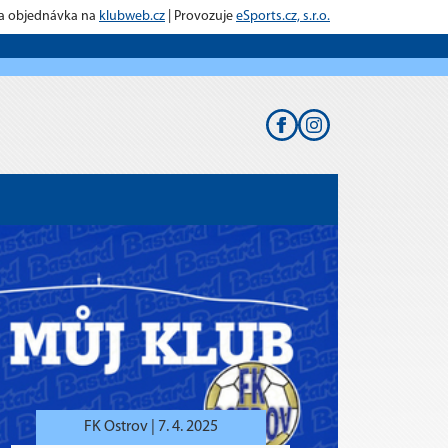
 a objednávka na
klubweb.cz
| Provozuje
eSports.cz, s.r.o.
FK Ostrov |
7. 4. 2025