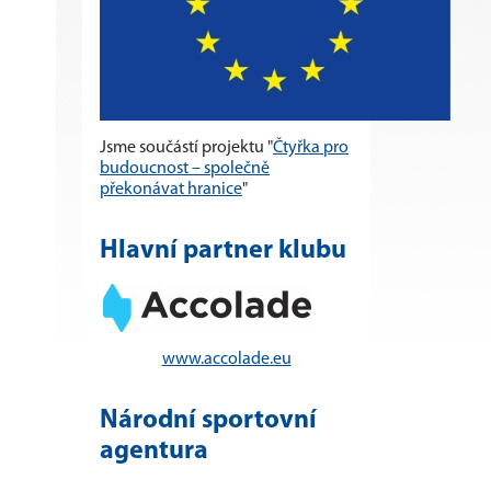
Jsme součástí projektu "
Čtyřka pro
budoucnost – společně
překonávat hranice
"
Hlavní partner klubu
www.accolade.eu
Národní sportovní
agentura