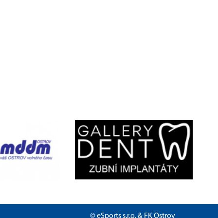
©
eSports s.r.o.
& FK Ostrov