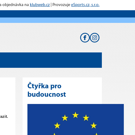
 a objednávka na
klubweb.cz
| Provozuje
eSports.cz, s.r.o.
Čtyřka pro
budoucnost
azit.