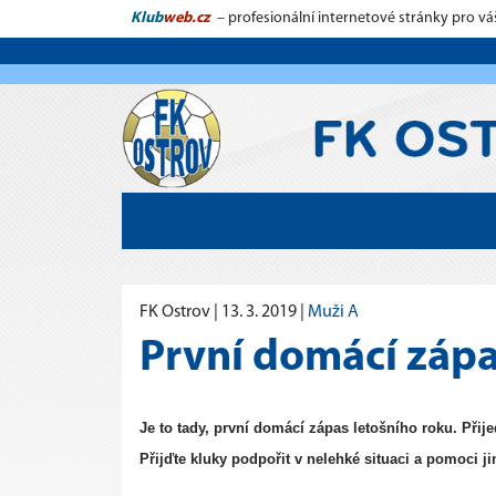
Klub
web.cz
– profesionální internetové stránky pro vá
FK Ostrov |
13. 3. 2019
|
Muži A
První domácí zápa
Je to tady, první domácí zápas letošního roku. Přije
Přijďte kluky podpořit v nelehké situaci a pomoci ji