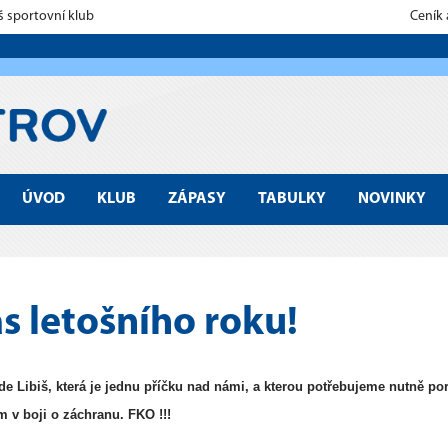
š sportovní klub
Ceník
ÚVOD
KLUB
ZÁPASY
TABULKY
NOVINKY
s letošního roku!
de Libiš, která je jednu příčku nad námi, a kterou potřebujeme nutně por
m v boji o záchranu. FKO !!!