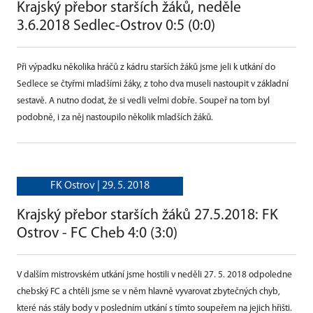
Krajský přebor starších žáků, neděle
3.6.2018 Sedlec-Ostrov 0:5 (0:0)
Při výpadku několika hráčů z kádru starších žáků jsme jeli k utkání do
Sedlece se čtyřmi mladšími žáky, z toho dva museli nastoupit v základní
sestavě. A nutno dodat, že si vedli velmi dobře. Soupeř na tom byl
podobně, i za něj nastoupilo několik mladších žáků.
FK Ostrov |
29. 5. 2018
Krajský přebor starších žáků 27.5.2018: FK
Ostrov - FC Cheb 4:0 (3:0)
V dalším mistrovském utkání jsme hostili v neděli 27. 5. 2018 odpoledne
chebský FC a chtěli jsme se v něm hlavně vyvarovat zbytečných chyb,
které nás stály body v posledním utkání s tímto soupeřem na jejich hřišti.