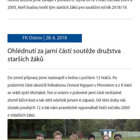
Novou sezonu jsme zahájili v pondělí 6. srpna 2018 s hráči ročníku 2004 a
2005, kteří budou tvořit tým starších žáků pro soutěžní ročník 2018/19.
FK Ostrov |
28. 6. 2018
Ohlédnutí za jarní částí soutěže družstva
starších žáků
Do zimní přípravy jsme nastoupili v lednu s počtem 13 hráčů. Po
podzimní části ukončili fotbalovou činnost Nguyen s Přerostem a z K.Varů
se vrátil zpět Michálek. Ten si ovšem v polovině jarní části nešťastně
zlomil klíční kost a tak stihl odehrát jenom 6 zápasů. Od této doby nás
zůstalo pouhých 12 a tak nám pravidelně vypomáhali hráči ročníku 2005
z mladších žáků.