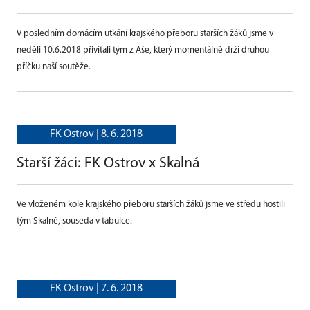
V posledním domácím utkání krajského přeboru starších žáků jsme v
neděli 10.6.2018 přivítali tým z Aše, který momentálně drží druhou
příčku naší soutěže.
FK Ostrov |
8. 6. 2018
Starší žáci: FK Ostrov x Skalná
Ve vloženém kole krajského přeboru starších žáků jsme ve středu hostili
tým Skalné, souseda v tabulce.
FK Ostrov |
7. 6. 2018