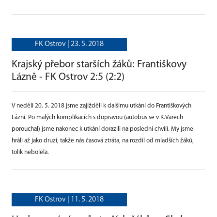
FK Ostrov |
23. 5. 2018
Krajský přebor starších žáků: Františkovy
Lázně - FK Ostrov 2:5 (2:2)
V neděli 20. 5. 2018 jsme zajížděli k dalšímu utkání do Františkových
Lázní. Po malých komplikacích s dopravou (autobus se v K.Varech
porouchal) jsme nakonec k utkání dorazili na poslední chvíli. My jsme
hráli až jako druzí, takže nás časová ztráta, na rozdíl od mladších žáků,
tolik nebolela.
FK Ostrov |
11. 5. 2018