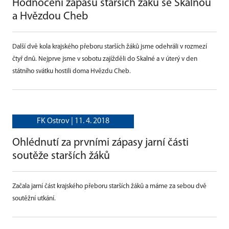
Hodnocení zápasů starších žáků se Skalnou
a Hvězdou Cheb
Další dvě kola krajského přeboru starších žáků jsme odehráli v rozmezí
čtyř dnů. Nejprve jsme v sobotu zajížděli do Skalné a v úterý v den
státního svátku hostili doma Hvězdu Cheb.
FK Ostrov |
11. 4. 2018
Ohlédnutí za prvními zápasy jarní části
soutěže starších žáků
Začala jarní část krajského přeboru starších žáků a máme za sebou dvě
soutěžní utkání.