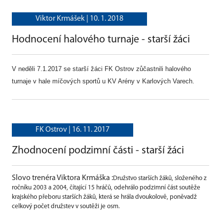
Viktor Krmášek |
10. 1. 2018
Hodnocení halového turnaje - starší žáci
V neděli 7.1.2017 se starší žáci FK Ostrov zůčastnili halového
turnaje v hale míčových sportů u KV Arény v Karlových Varech.
FK Ostrov |
16. 11. 2017
Zhodnocení podzimní části - starší žáci
Slovo trenéra Viktora Krmáška :
Družstvo starších žáků, složeného z
ročníku 2003 a 2004, čítající 15 hráčů, odehrálo podzimní část soutěže
krajského přeboru starších žáků, která se hrála dvoukolově, poněvadž
celkový počet družstev v soutěži je osm.