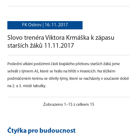
FK Ostrov |
16. 11. 2017
Slovo trenéra Viktora Krmáška k zápasu
starších žáků 11.11.2017
Poslední utkání podzimní části krajského přeboru starších žáků jsme
sehráli s týmem Aš, které se hrálo na hřišti v Hranicích. Na těžkém
podmáčeném terénu se střetly týmy, které se nacházely v současné době
na 2. a 3. místě tabulky.
Zobrazeno 1–15 z celkem 15
Čtyřka pro budoucnost